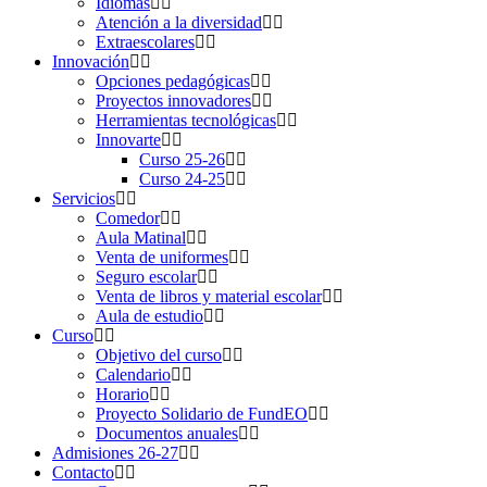
Idiomas
Atención a la diversidad
Extraescolares
Innovación
Opciones pedagógicas
Proyectos innovadores
Herramientas tecnológicas
Innovarte
Curso 25-26
Curso 24-25
Servicios
Comedor
Aula Matinal
Venta de uniformes
Seguro escolar
Venta de libros y material escolar
Aula de estudio
Curso
Objetivo del curso
Calendario
Horario
Proyecto Solidario de FundEO
Documentos anuales
Admisiones 26-27
Contacto