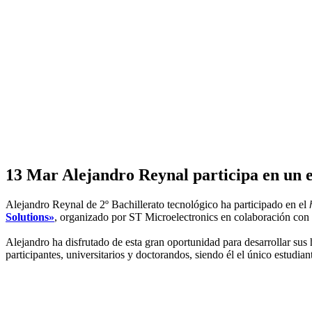
13 Mar
Alejandro Reynal participa en un
Alejandro Reynal de 2º Bachillerato tecnológico ha participado en el
Solutions»
, organizado por ST Microelectronics en colaboración con
A
lejandro
ha disfrutado de esta g
ran oportunidad para desarroll
ar
sus 
participantes
, universitarios y doctorandos, siendo él el único estudia