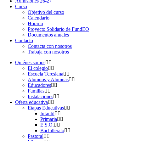
Admisiones 26-27
Curso
Objetivo del curso
Calendario
Horario
Proyecto Solidario de FundEO
Documentos anuales
Contacto
Contacta con nosotros
Trabaja con nosotros
Quiénes somos
El colegio
Escuela Teresiana
Alumnos y Alumnas
Educadores
Familias
Instalaciones
Oferta educativa
Etapas Educativas
Infantil
Primaria
E.S.O.
Bachillerato
Pastoral