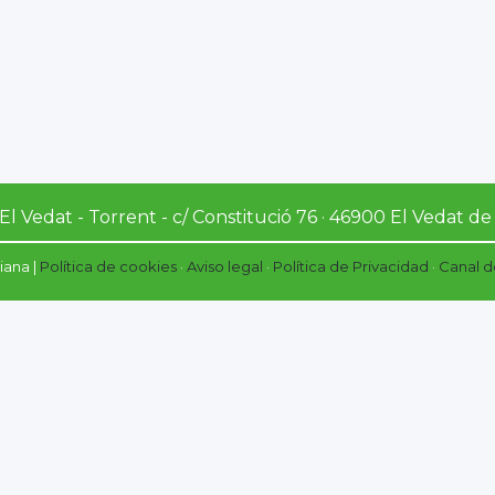
El Vedat - Torrent - c/ Constitució 76 · 46900 El Vedat de
iana |
Política de cookies
·
Aviso legal
·
Política de Privacidad
·
Canal d