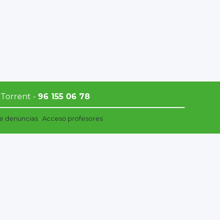
 Torrent -
96 155 06 78
e denuncias
·
Acceso profesores